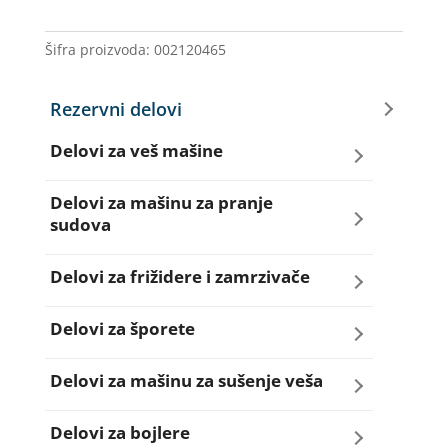
IG.40.1O
WHIRLPOOL
Šifra proizvoda:
002120465
količina
Rezervni delovi
Delovi za veš mašine
Amortizeri za veš mašinu
Delovi za mašinu za pranje
sudova
Bravice za veš mašinu
Creva za sudo mašine
Delovi za frižidere i zamrzivače
Četkice motora veš mašine
Dihtunzi za sudo mašine
Aqua filteri za frižidere
Delovi za šporete
Creva za veš mašine
Elektroventili za sudo mašine
Dihtunzi za frižidere i zamrzivače
Dihtunzi za šporete
Delovi za mašinu za sušenje veša
Elektroventili za veš mašine
Filteri za sudo mašine
Elektronika za frižidere i zamrzivače
Dugmad za šporete
Dihtunzi mašine za sušenje veša
Delovi za bojlere
Filteri i kućišta filtera za veš mašine