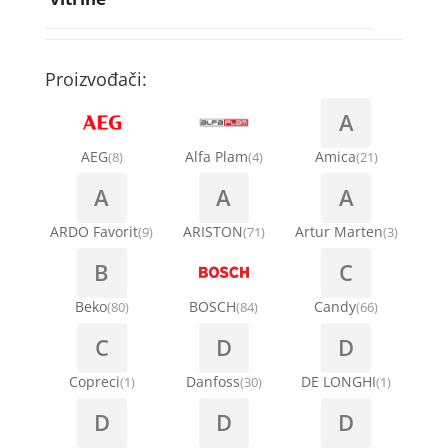
Rebra bubnja za veš mašinu
Bakarne cevi
Termostati za sudo mašine
Kompresori za rashladne vitrine
Remenice za veš mašinu
Kompresori za klima uređaje
Točkići za sudo mašine
Proizvođači:
Ventilatori za rashladne vitrine
Remenja
A
Kondenz creva
Ručice za vrata za veš mašinu
AEG
Alfa Plam
Amica
(8)
(4)
(21)
Kondenzatori za klima uređaje
A
A
A
Šarke za veš mašine
Nosači za klimu
ARDO Favorit
ARISTON
Artur Marten
(9)
(71)
(3)
Semerinzi
B
C
Ostali materijal za montažu klima uređaja
Stakla i okviri vrata za veš mašinu
Beko
BOSCH
Candy
(80)
(84)
(66)
C
D
D
Termostati i hidrostati za veš mašine
Copreci
Danfoss
DE LONGHI
(1)
(30)
(1)
D
D
D