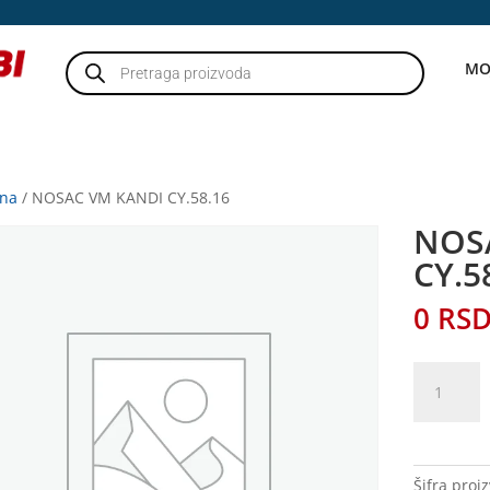
Products
MO
search
tna
/ NOSAC VM KANDI CY.58.16
NOS
CY.5
0
RS
NOSAC
VM
KANDI
CY.58.16
količina
Šifra proi