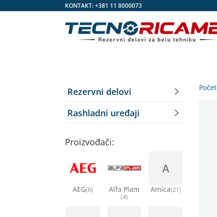
KONTAKT:
+381 11 8000073
Poče
Rezervni delovi
Rashladni uređaji
Proizvođači:
A
AEG
Alfa Plam
Amica
(8)
(21)
(4)