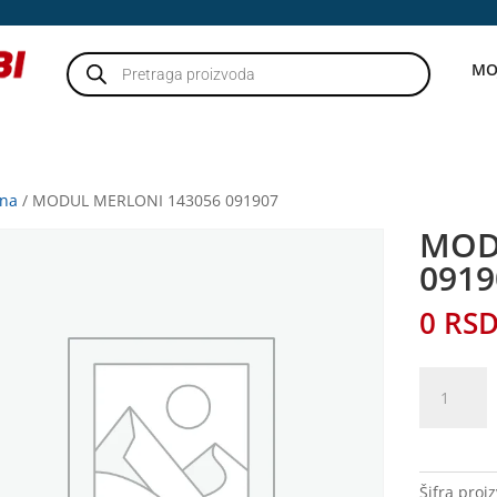
Products
MO
search
tna
/ MODUL MERLONI 143056 091907
MOD
0919
0
RS
MODUL
MERLONI
143056
091907
količina
Šifra proi