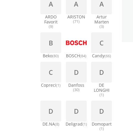
A
A
A
ARDO
ARISTON
Artur
Favorit
(71)
Marten
(9)
(3)
B
C
Beko
BOSCH
Candy
(80)
(84)
(66)
C
D
D
Copreci
Danfoss
DE
(1)
(30)
LONGHI
(1)
D
D
D
DE.NA
Deligrad
Domopart
(8)
(1)
(1)