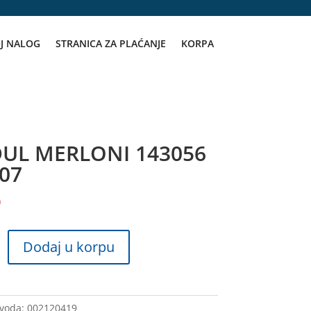
J NALOG
STRANICA ZA PLAĆANJE
KORPA
UL MERLONI 143056
07
D
Dodaj u korpu
zvoda:
002120419