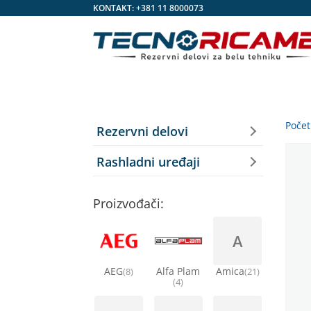
KONTAKT:
+381 11 8000073
Poče
Rezervni delovi
Rashladni uređaji
Proizvođači:
A
AEG
Alfa Plam
Amica
(8)
(21)
(4)