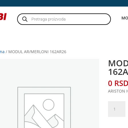
Products
MO
search
tna
/ MODUL AR/MERLONI 162AR26
MOD
162
0
RS
ARISTON 
MODUL
AR/MERLO
162AR26
količina