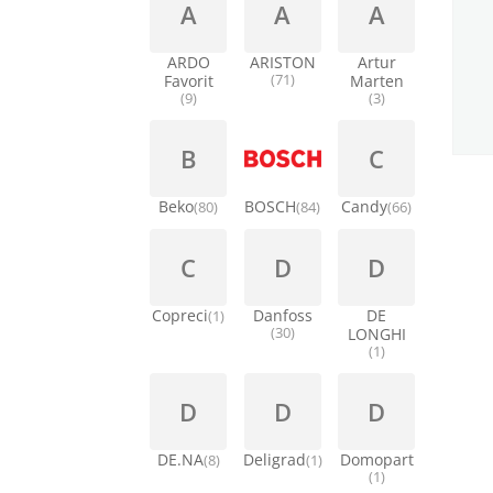
A
A
A
ARDO
ARISTON
Artur
Favorit
(71)
Marten
(9)
(3)
B
C
Beko
BOSCH
Candy
(80)
(84)
(66)
C
D
D
Copreci
Danfoss
DE
(1)
(30)
LONGHI
(1)
D
D
D
DE.NA
Deligrad
Domopart
(8)
(1)
(1)