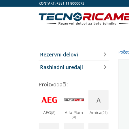
KONTAKT:
+381 11 8000073
Poče
Rezervni delovi
Rashladni uređaji
Proizvođači:
A
AEG
Alfa Plam
Amica
(8)
(21)
(4)