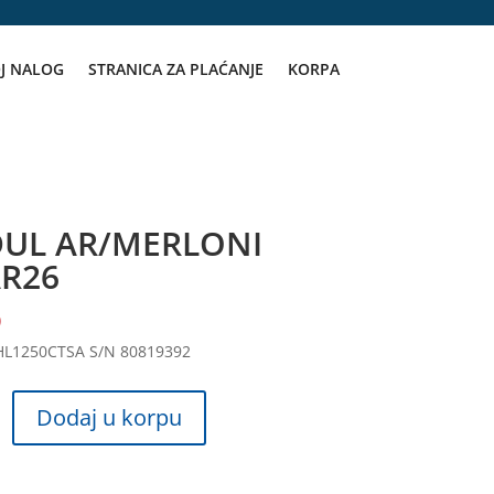
J NALOG
STRANICA ZA PLAĆANJE
KORPA
UL AR/MERLONI
AR26
D
HL1250CTSA S/N 80819392
Dodaj u korpu
NI