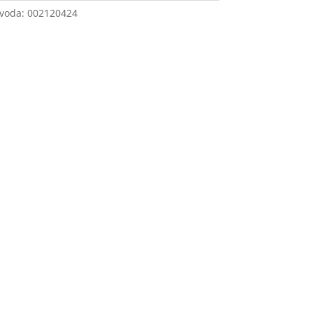
zvoda:
002120424