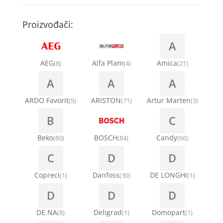
Kompresori za rashladne vitrine
Remenice za veš mašinu
Kompresori za klima uređaje
Točkići za sudo mašine
Proizvođači:
Ventilatori za rashladne vitrine
Remenja
A
Kondenz creva
Ručice za vrata za veš mašinu
AEG
Alfa Plam
Amica
(8)
(4)
(21)
Kondenzatori za klima uređaje
A
A
A
Šarke za veš mašine
Nosači za klimu
ARDO Favorit
ARISTON
Artur Marten
(9)
(71)
(3)
Semerinzi
B
C
Ostali materijal za montažu klima uređaja
Stakla i okviri vrata za veš mašinu
Beko
BOSCH
Candy
(80)
(84)
(66)
C
D
D
Termostati i hidrostati za veš mašine
Copreci
Danfoss
DE LONGHI
(1)
(30)
(1)
D
D
D
DE.NA
Deligrad
Domopart
(8)
(1)
(1)