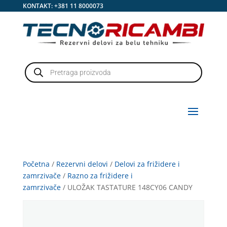
KONTAKT:
+381 11 8000073
Products
search
Početna
/
Rezervni delovi
/
Delovi za frižidere i
zamrzivače
/
Razno za frižidere i
zamrzivače
/ ULOŽAK TASTATURE 148CY06 CANDY