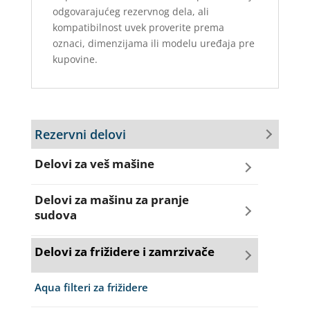
odgovarajućeg rezervnog dela, ali
kompatibilnost uvek proverite prema
oznaci, dimenzijama ili modelu uređaja pre
kupovine.
Rezervni delovi
Delovi za veš mašine
Amortizeri za veš mašinu
Delovi za mašinu za pranje
sudova
Bravice za veš mašinu
Creva za sudo mašine
Delovi za frižidere i zamrzivače
Četkice motora veš mašine
Dihtunzi za sudo mašine
Aqua filteri za frižidere
Creva za veš mašine