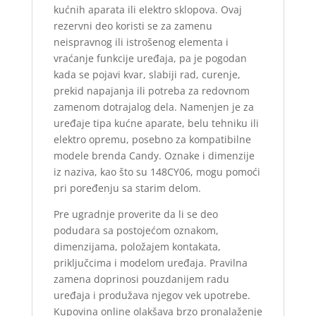
kućnih aparata ili elektro sklopova. Ovaj
rezervni deo koristi se za zamenu
neispravnog ili istrošenog elementa i
vraćanje funkcije uređaja, pa je pogodan
kada se pojavi kvar, slabiji rad, curenje,
prekid napajanja ili potreba za redovnom
zamenom dotrajalog dela. Namenjen je za
uređaje tipa kućne aparate, belu tehniku ili
elektro opremu, posebno za kompatibilne
modele brenda Candy. Oznake i dimenzije
iz naziva, kao što su 148CY06, mogu pomoći
pri poređenju sa starim delom.
Pre ugradnje proverite da li se deo
podudara sa postojećom oznakom,
dimenzijama, položajem kontakata,
priključcima i modelom uređaja. Pravilna
zamena doprinosi pouzdanijem radu
uređaja i produžava njegov vek upotrebe.
Kupovina online olakšava brzo pronalaženje