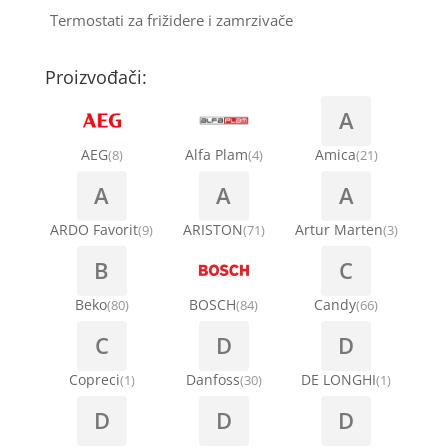
Termostati za frižidere i zamrzivače
Proizvođači:
A
AEG
Alfa Plam
Amica
(8)
(4)
(21)
A
A
A
ARDO Favorit
ARISTON
Artur Marten
(9)
(71)
(3)
B
C
Beko
BOSCH
Candy
(80)
(84)
(66)
C
D
D
Copreci
Danfoss
DE LONGHI
(1)
(30)
(1)
D
D
D