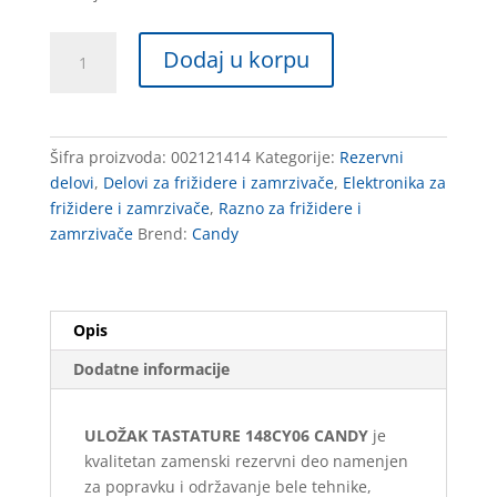
ULOŽAK
Dodaj u korpu
TASTATURE
148CY06
CANDY
količina
Šifra proizvoda:
002121414
Kategorije:
Rezervni
delovi
,
Delovi za frižidere i zamrzivače
,
Elektronika za
frižidere i zamrzivače
,
Razno za frižidere i
zamrzivače
Brend:
Candy
Opis
Dodatne informacije
ULOŽAK TASTATURE 148CY06 CANDY
je
kvalitetan zamenski rezervni deo namenjen
za popravku i održavanje bele tehnike,