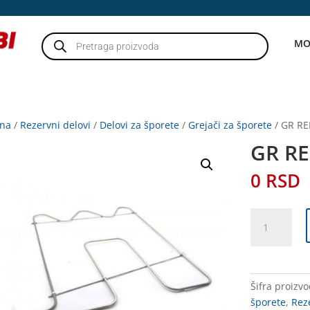
Products
MO
search
tna
/
Rezervni delovi
/
Delovi za šporete
/
Grejači za šporete
/ GR RE
GR RE
0
RSD
GR
RER
IGO
2,5KV
SIRI
Šifra proizv
količina
šporete
,
Reze