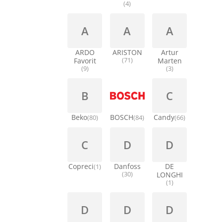
(4)
A
A
A
ARDO
ARISTON
Artur
Favorit
(71)
Marten
(9)
(3)
B
C
Beko
BOSCH
Candy
(80)
(84)
(66)
C
D
D
Copreci
Danfoss
DE
(1)
(30)
LONGHI
(1)
D
D
D