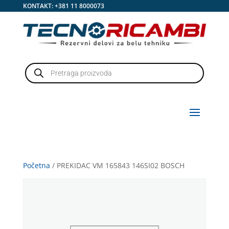
KONTAKT:
+381 11 8000073
Products
search
Početna
/ PREKIDAC VM 165843 146SI02 BOSCH