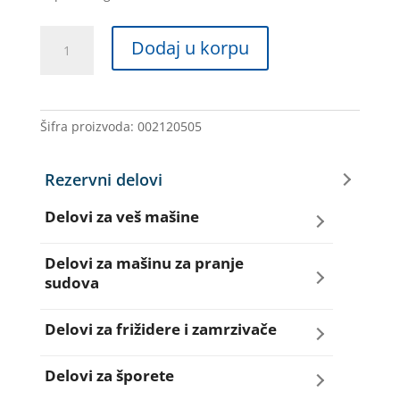
PREKIDAC
Dodaj u korpu
VM
165843
146SI02
BOSCH
Šifra proizvoda:
002120505
količina
Rezervni delovi
Delovi za veš mašine
Amortizeri za veš mašinu
Delovi za mašinu za pranje
sudova
Bravice za veš mašinu
Creva za sudo mašine
Delovi za frižidere i zamrzivače
Četkice motora veš mašine
Dihtunzi za sudo mašine
Aqua filteri za frižidere
Delovi za šporete
Creva za veš mašine