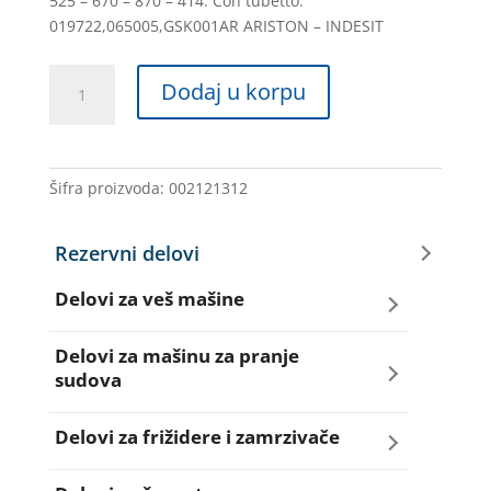
525 – 670 – 870 – 414. Con tubetto.
019722,065005,GSK001AR ARISTON – INDESIT
TUNEL
Dodaj u korpu
GUMA
019722,065005,117AR04,001AR
količina
Šifra proizvoda:
002121312
Rezervni delovi
Delovi za veš mašine
Amortizeri za veš mašinu
Delovi za mašinu za pranje
sudova
Bravice za veš mašinu
Creva za sudo mašine
Delovi za frižidere i zamrzivače
Četkice motora veš mašine
Dihtunzi za sudo mašine
Aqua filteri za frižidere