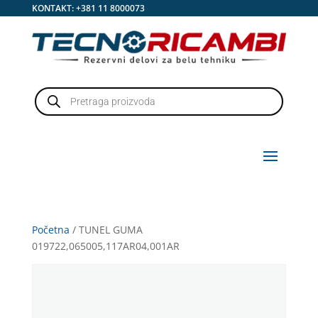
KONTAKT:
+381 11 8000073
Products
search
Početna
/ TUNEL GUMA
019722,065005,117AR04,001AR