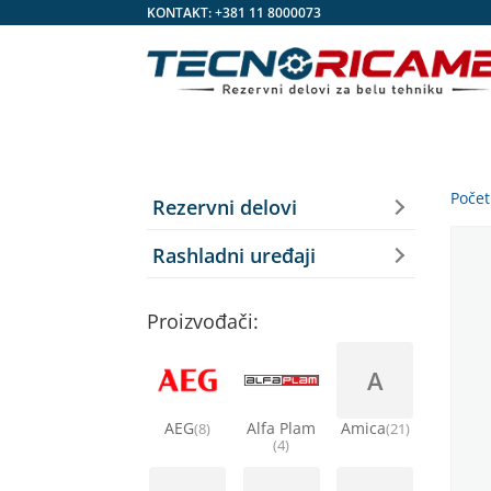
KONTAKT:
+381 11 8000073
Poče
Rezervni delovi
Rashladni uređaji
Proizvođači:
A
AEG
Alfa Plam
Amica
(8)
(21)
(4)