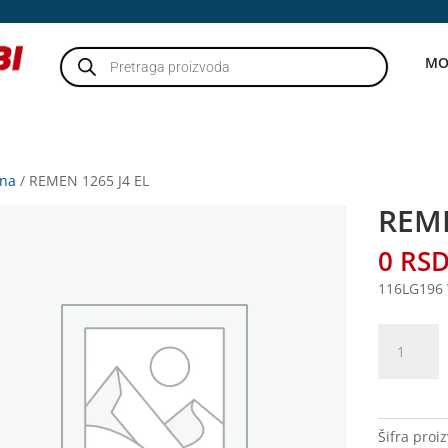
Products
MO
search
tna
/ REMEN 1265 J4 EL
REME
0
RS
116LG196
REMEN
1265
J4
EL
količina
Šifra proi