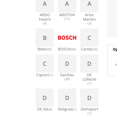
A
A
A
ARDO
ARISTON
Artur
Favorit
(71)
Marten
(9)
(3)
B
C
Beko
BOSCH
Candy
Op
(80)
(84)
(66)
C
D
D
Copreci
Danfoss
DE
(1)
(30)
LONGHI
(1)
D
D
D
DE.NA
Deligrad
Domopart
(8)
(1)
(1)