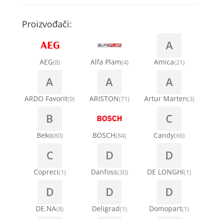
Kompresori za rashladne vitrine
Remenice za veš mašinu
Kompresori za klima uređaje
Točkići za sudo mašine
Proizvođači:
Ventilatori za rashladne vitrine
Remenja
A
Kondenz creva
Ručice za vrata za veš mašinu
AEG
Alfa Plam
Amica
(8)
(4)
(21)
Kondenzatori za klima uređaje
A
A
A
Šarke za veš mašine
Nosači za klimu
ARDO Favorit
ARISTON
Artur Marten
(9)
(71)
(3)
Semerinzi
B
C
Ostali materijal za montažu klima uređaja
Stakla i okviri vrata za veš mašinu
Beko
BOSCH
Candy
(80)
(84)
(66)
C
D
D
Termostati i hidrostati za veš mašine
Copreci
Danfoss
DE LONGHI
(1)
(30)
(1)
D
D
D
DE.NA
Deligrad
Domopart
(8)
(1)
(1)