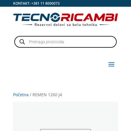
KONTAKT:
+381 11 8000073
Products
search
Početna
/ REMEN 1260 J4