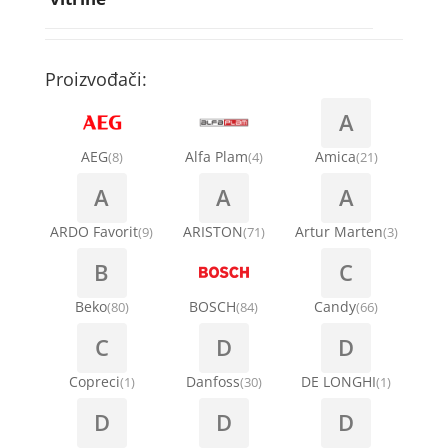
Rebra bubnja za veš mašinu
Bakarne cevi
Termostati za sudo mašine
Kompresori za rashladne vitrine
Remenice za veš mašinu
Kompresori za klima uređaje
Točkići za sudo mašine
Proizvođači:
Ventilatori za rashladne vitrine
Remenja
A
Kondenz creva
Ručice za vrata za veš mašinu
AEG
Alfa Plam
Amica
(8)
(4)
(21)
Kondenzatori za klima uređaje
A
A
A
Šarke za veš mašine
Nosači za klimu
ARDO Favorit
ARISTON
Artur Marten
(9)
(71)
(3)
Semerinzi
B
C
Ostali materijal za montažu klima uređaja
Stakla i okviri vrata za veš mašinu
Beko
BOSCH
Candy
(80)
(84)
(66)
C
D
D
Termostati i hidrostati za veš mašine
Copreci
Danfoss
DE LONGHI
(1)
(30)
(1)
D
D
D