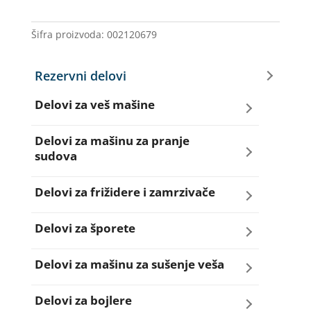
CRNI
OPTIBELT
Šifra proizvoda:
002120679
količina
Rezervni delovi
Delovi za veš mašine
Amortizeri za veš mašinu
Delovi za mašinu za pranje
sudova
Bravice za veš mašinu
Creva za sudo mašine
Delovi za frižidere i zamrzivače
Četkice motora veš mašine
Dihtunzi za sudo mašine
Aqua filteri za frižidere
Delovi za šporete
Creva za veš mašine
Elektroventili za sudo mašine
Dihtunzi za frižidere i zamrzivače
Dihtunzi za šporete
Delovi za mašinu za sušenje veša
Elektroventili za veš mašine
Filteri za sudo mašine
Elektronika za frižidere i zamrzivače
Dugmad za šporete
Dihtunzi mašine za sušenje veša
Delovi za bojlere
Filteri i kućišta filtera za veš mašine