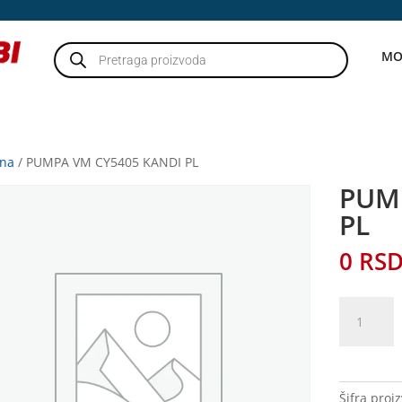
Products
MO
search
tna
/ PUMPA VM CY5405 KANDI PL
PUM
PL
0
RS
PUMPA
VM
CY5405
KANDI
PL
Šifra proi