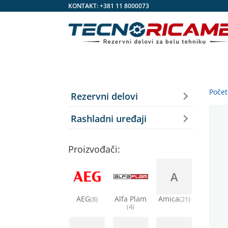
KONTAKT:
+381 11 8000073
Poče
Rezervni delovi
Rashladni uređaji
Proizvođači:
A
AEG
Alfa Plam
Amica
(8)
(21)
(4)