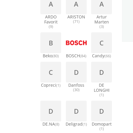
A
A
A
ARDO
ARISTON
Artur
Favorit
(71)
Marten
(9)
(3)
B
C
Beko
BOSCH
Candy
(80)
(84)
(66)
C
D
D
Copreci
Danfoss
DE
(1)
(30)
LONGHI
(1)
D
D
D
DE.NA
Deligrad
Domopart
(8)
(1)
(1)