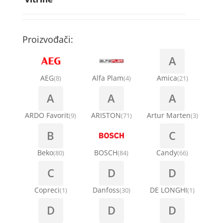
Rebra bubnja za veš mašinu
Bakarne cevi
Termostati za sudo mašine
Kompresori za rashladne vitrine
Remenice za veš mašinu
Kompresori za klima uređaje
Točkići za sudo mašine
Proizvođači:
Ventilatori za rashladne vitrine
Remenja
A
Kondenz creva
Ručice za vrata za veš mašinu
AEG
Alfa Plam
Amica
(8)
(4)
(21)
Kondenzatori za klima uređaje
A
A
A
Šarke za veš mašine
Nosači za klimu
ARDO Favorit
ARISTON
Artur Marten
(9)
(71)
(3)
Semerinzi
B
C
Ostali materijal za montažu klima uređaja
Stakla i okviri vrata za veš mašinu
Beko
BOSCH
Candy
(80)
(84)
(66)
C
D
D
Termostati i hidrostati za veš mašine
Copreci
Danfoss
DE LONGHI
(1)
(30)
(1)
D
D
D