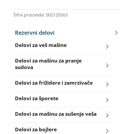
AEG
količina
Šifra proizvoda:
002120563
Rezervni delovi
Delovi za veš mašine
Amortizeri za veš mašinu
Delovi za mašinu za pranje
sudova
Bravice za veš mašinu
Creva za sudo mašine
Delovi za frižidere i zamrzivače
Četkice motora veš mašine
Dihtunzi za sudo mašine
Aqua filteri za frižidere
Delovi za šporete
Creva za veš mašine
Elektroventili za sudo mašine
Dihtunzi za frižidere i zamrzivače
Dihtunzi za šporete
Delovi za mašinu za sušenje veša
Elektroventili za veš mašine
Filteri za sudo mašine
Elektronika za frižidere i zamrzivače
Dugmad za šporete
Dihtunzi mašine za sušenje veša
Delovi za bojlere
Filteri i kućišta filtera za veš mašine