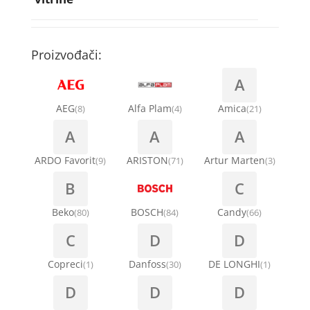
Rebra bubnja za veš mašinu
Bakarne cevi
Termostati za sudo mašine
Kompresori za rashladne vitrine
Remenice za veš mašinu
Kompresori za klima uređaje
Točkići za sudo mašine
Proizvođači:
Ventilatori za rashladne vitrine
Remenja
A
Kondenz creva
Ručice za vrata za veš mašinu
AEG
Alfa Plam
Amica
(8)
(4)
(21)
Kondenzatori za klima uređaje
A
A
A
Šarke za veš mašine
Nosači za klimu
ARDO Favorit
ARISTON
Artur Marten
(9)
(71)
(3)
Semerinzi
B
C
Ostali materijal za montažu klima uređaja
Stakla i okviri vrata za veš mašinu
Beko
BOSCH
Candy
(80)
(84)
(66)
C
D
D
Termostati i hidrostati za veš mašine
Copreci
Danfoss
DE LONGHI
(1)
(30)
(1)
D
D
D