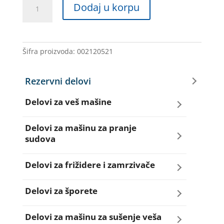
PROGRAMATOR
Dodaj u korpu
VM
516011801
EC4673.02
ARDO
Šifra proizvoda:
002120521
količina
Rezervni delovi
Delovi za veš mašine
Amortizeri za veš mašinu
Delovi za mašinu za pranje
sudova
Bravice za veš mašinu
Creva za sudo mašine
Delovi za frižidere i zamrzivače
Četkice motora veš mašine
Dihtunzi za sudo mašine
Aqua filteri za frižidere
Delovi za šporete
Creva za veš mašine
Elektroventili za sudo mašine
Dihtunzi za frižidere i zamrzivače
Dihtunzi za šporete
Delovi za mašinu za sušenje veša