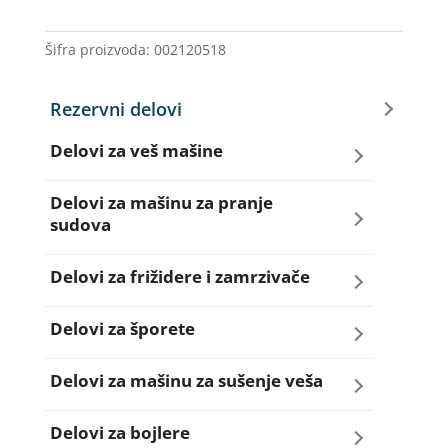
4673
ARDO
Šifra proizvoda:
002120518
količina
Rezervni delovi
Delovi za veš mašine
Amortizeri za veš mašinu
Delovi za mašinu za pranje
sudova
Bravice za veš mašinu
Creva za sudo mašine
Delovi za frižidere i zamrzivače
Četkice motora veš mašine
Dihtunzi za sudo mašine
Aqua filteri za frižidere
Delovi za šporete
Creva za veš mašine
Elektroventili za sudo mašine
Dihtunzi za frižidere i zamrzivače
Dihtunzi za šporete
Delovi za mašinu za sušenje veša
Elektroventili za veš mašine
Filteri za sudo mašine
Elektronika za frižidere i zamrzivače
Dugmad za šporete
Dihtunzi mašine za sušenje veša
Delovi za bojlere
Filteri i kućišta filtera za veš mašine