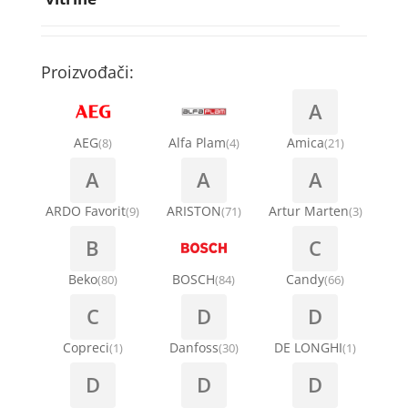
Rebra bubnja za veš mašinu
Bakarne cevi
Termostati za sudo mašine
Kompresori za rashladne vitrine
Remenice za veš mašinu
Kompresori za klima uređaje
Točkići za sudo mašine
Proizvođači:
Ventilatori za rashladne vitrine
Remenja
A
Kondenz creva
Ručice za vrata za veš mašinu
AEG
Alfa Plam
Amica
(8)
(4)
(21)
Kondenzatori za klima uređaje
A
A
A
Šarke za veš mašine
Nosači za klimu
ARDO Favorit
ARISTON
Artur Marten
(9)
(71)
(3)
Semerinzi
B
C
Ostali materijal za montažu klima uređaja
Stakla i okviri vrata za veš mašinu
Beko
BOSCH
Candy
(80)
(84)
(66)
C
D
D
Termostati i hidrostati za veš mašine
Copreci
Danfoss
DE LONGHI
(1)
(30)
(1)
D
D
D