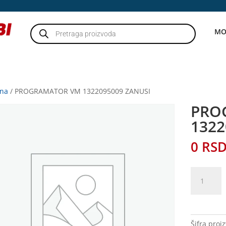
Products
MO
search
tna
/ PROGRAMATOR VM 1322095009 ZANUSI
PRO
1322
0
RS
PROGRAM
VM
13220950
ZANUSI
količina
Šifra proi