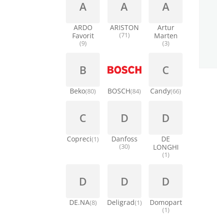
A
A
A
ARDO
ARISTON
Artur
Favorit
(71)
Marten
(9)
(3)
B
C
Beko
BOSCH
Candy
(80)
(84)
(66)
C
D
D
Copreci
Danfoss
DE
(1)
(30)
LONGHI
(1)
D
D
D
DE.NA
Deligrad
Domopart
(8)
(1)
(1)