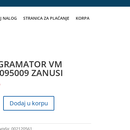
J NALOG
STRANICA ZA PLAĆANJE
KORPA
GRAMATOR VM
095009 ZANUSI
D
ATOR
Dodaj u korpu
09
zvoda:
002120561