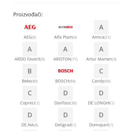
Kompresori za rashladne vitrine
Remenice za veš mašinu
Kompresori za klima uređaje
Točkići za sudo mašine
Proizvođači:
Ventilatori za rashladne vitrine
Remenja
A
Kondenz creva
Ručice za vrata za veš mašinu
AEG
Alfa Plam
Amica
(8)
(4)
(21)
Kondenzatori za klima uređaje
A
A
A
Šarke za veš mašine
Nosači za klimu
ARDO Favorit
ARISTON
Artur Marten
(9)
(71)
(3)
Semerinzi
B
C
Ostali materijal za montažu klima uređaja
Stakla i okviri vrata za veš mašinu
Beko
BOSCH
Candy
(80)
(84)
(66)
C
D
D
Termostati i hidrostati za veš mašine
Copreci
Danfoss
DE LONGHI
(1)
(30)
(1)
D
D
D
DE.NA
Deligrad
Domopart
(8)
(1)
(1)