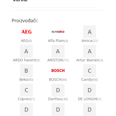
Rebra bubnja za veš mašinu
Bakarne cevi
Termostati za sudo mašine
Kompresori za rashladne vitrine
Remenice za veš mašinu
Kompresori za klima uređaje
Točkići za sudo mašine
Proizvođači:
Ventilatori za rashladne vitrine
Remenja
A
Kondenz creva
Ručice za vrata za veš mašinu
AEG
Alfa Plam
Amica
(8)
(4)
(21)
Kondenzatori za klima uređaje
A
A
A
Šarke za veš mašine
Nosači za klimu
ARDO Favorit
ARISTON
Artur Marten
(9)
(71)
(3)
Semerinzi
B
C
Ostali materijal za montažu klima uređaja
Stakla i okviri vrata za veš mašinu
Beko
BOSCH
Candy
(80)
(84)
(66)
C
D
D
Termostati i hidrostati za veš mašine
Copreci
Danfoss
DE LONGHI
(1)
(30)
(1)
D
D
D