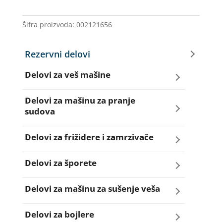
501
količina
Šifra proizvoda:
002121656
Rezervni delovi
Delovi za veš mašine
Amortizeri za veš mašinu
Delovi za mašinu za pranje
sudova
Bravice za veš mašinu
Creva za sudo mašine
Delovi za frižidere i zamrzivače
Četkice motora veš mašine
Dihtunzi za sudo mašine
Aqua filteri za frižidere
Delovi za šporete
Creva za veš mašine
Elektroventili za sudo mašine
Dihtunzi za frižidere i zamrzivače
Dihtunzi za šporete
Delovi za mašinu za sušenje veša
Elektroventili za veš mašine
Filteri za sudo mašine
Elektronika za frižidere i zamrzivače
Dugmad za šporete
Dihtunzi mašine za sušenje veša
Delovi za bojlere
Filteri i kućišta filtera za veš mašine