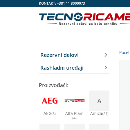
KONTAKT:
+381 11 8000073
Poče
Rezervni delovi
Rashladni uređaji
Proizvođači:
A
AEG
Alfa Plam
Amica
(8)
(21)
(4)