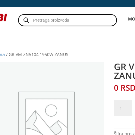
Products
MO
search
tna
/ GR VM ZN5104 1950W ZANUSI
GR 
ZAN
0
RS
GR
VM
ZN5104
1950W
ZANUSI
Šifra proi