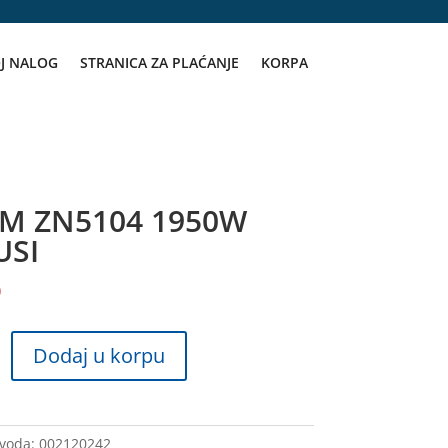
J NALOG
STRANICA ZA PLAĆANJE
KORPA
VM ZN5104 1950W
USI
D
Dodaj u korpu
zvoda:
002120242