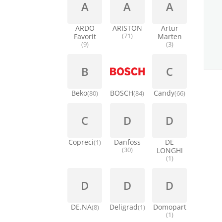
A
A
A
ARDO
ARISTON
Artur
Favorit
(71)
Marten
(9)
(3)
B
C
Beko
BOSCH
Candy
(80)
(84)
(66)
C
D
D
Copreci
Danfoss
DE
(1)
(30)
LONGHI
(1)
D
D
D
DE.NA
Deligrad
Domopart
(8)
(1)
(1)